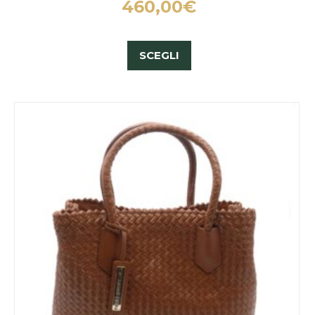
460,00
€
SCEGLI