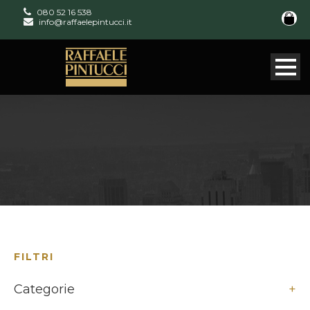
080 52 16 538
info@raffaelepintucci.it
FILTRI
Categorie
+