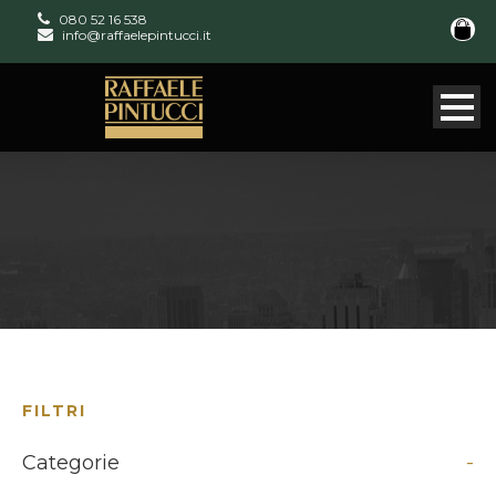
080 52 16 538
info@raffaelepintucci.it
FILTRI
Categorie
-