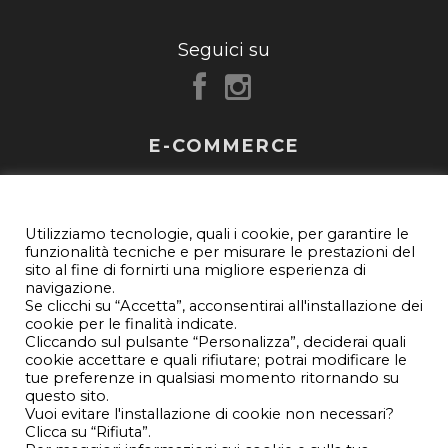
Seguici su
E-COMMERCE
FAQ
IMPOSTAZIONI PRIVACY E COOKIE
Utilizziamo tecnologie, quali i cookie, per garantire le
Customer care
funzionalità tecniche e per misurare le prestazioni del
sito al fine di fornirti una migliore esperienza di
Newsletter
navigazione.
Se clicchi su “Accetta”, acconsentirai all'installazione dei
cookie per le finalità indicate.
Termini e condizioni
Cliccando sul pulsante “Personalizza”, deciderai quali
cookie accettare e quali rifiutare; potrai modificare le
Privacy e Cookie Policy
tue preferenze in qualsiasi momento ritornando su
questo sito.
Impostazioni privacy e cookie
Vuoi evitare l'installazione di cookie non necessari?
Clicca su “Rifiuta”.