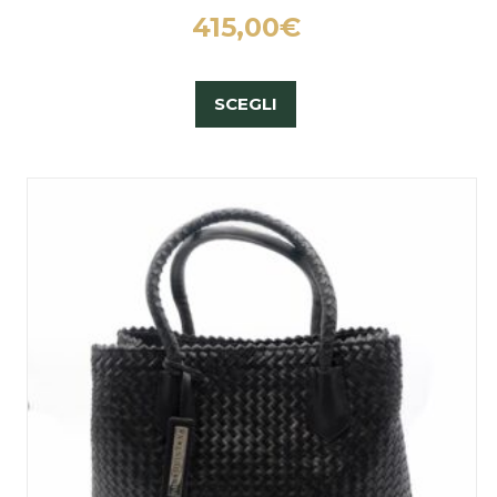
415,00
€
SCEGLI