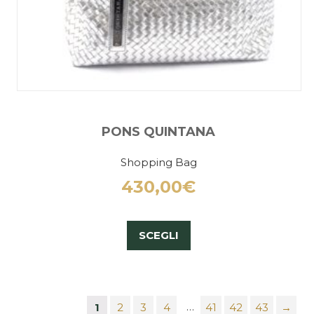
PONS QUINTANA
Shopping Bag
430,00
€
SCEGLI
…
1
2
3
4
41
42
43
→