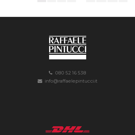
080 52 16 538
info@raffaelepintucci.it