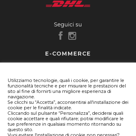
Seguici su
E-COMMERCE
FAQ
IMPOSTAZIONI PRIVACY E COOKIE
Utilizziamo tecnologie, quali i cookie, per garantire le
Customer care
funzionalità tecniche e per misurare le prestazioni del
sito al fine di fornirti una migliore esperienza di
Newsletter
navigazione.
Se clicchi su “Accetta”, acconsentirai all'installazione dei
cookie per le finalità indicate.
Termini e condizioni
Cliccando sul pulsante “Personalizza”, deciderai quali
cookie accettare e quali rifiutare; potrai modificare le
Privacy e Cookie Policy
tue preferenze in qualsiasi momento ritornando su
questo sito.
Impostazioni privacy e cookie
Vuoi evitare l'installazione di cookie non necessari?