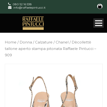
080 52 16 538
info@raffaelepintucci.it
Home
/
Donna
/
Calzature
/
Chanel
/ Dècollettè
tallone aperto stampa pitonata Raffaele Pintucci –
909