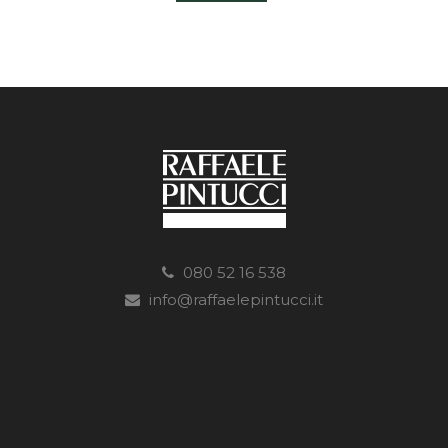
080 52 16 538
info@raffaelepintucci.it